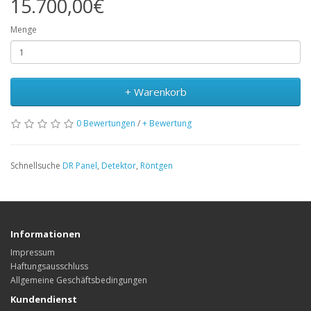
15.700,00€
Menge
+ Warenkorb
0 Bewertungen
/
+ Bewertung
Schnellsuche
DR Panel
,
Detektor
,
Röntgen
Informationen
Impressum
Haftungsausschluss
Allgemeine Geschäftsbedingungen
Kundendienst