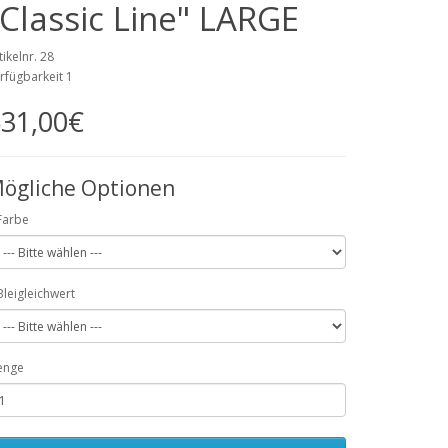
"Classic Line" LARGE
tikelnr. 28
rfügbarkeit 1
31,00€
ögliche Optionen
Farbe
Bleigleichwert
enge