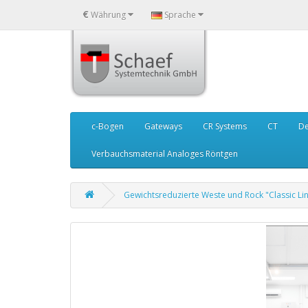
€
Währung
Sprache
c-Bogen
Gateways
CR Systems
CT
De
Verbauchsmaterial Analoges Röntgen
Gewichtsreduzierte Weste und Rock "Classic Li