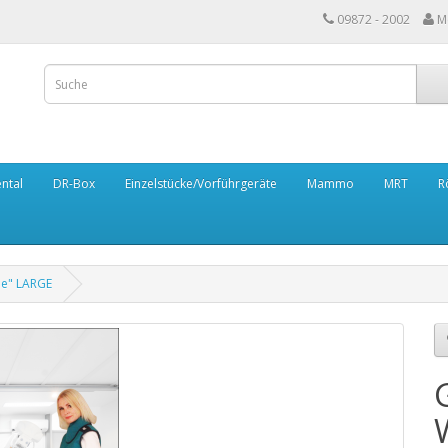
09872 - 2002
M
ntal
DR-Box
Einzelstücke/Vorführgeräte
Mammo
MRT
R
ne" LARGE