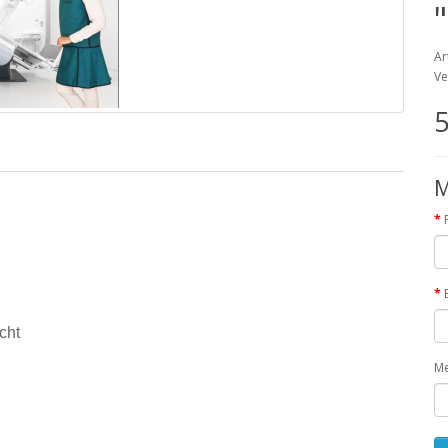
Ar
Ve
5
M
cht
M